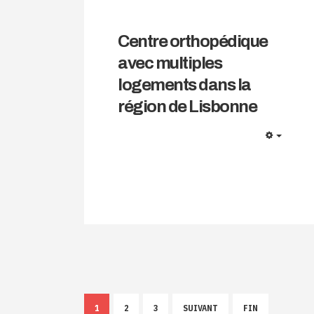
Centre orthopédique
avec multiples
logements dans la
région de Lisbonne
EMPTY
1
2
3
SUIVANT
FIN