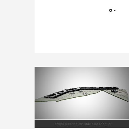
EMPTY
projet-autorisation-suivie de chantier