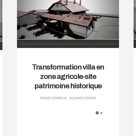
Projet agrandissement surfaces habitables en zone agricole
Transformation villa en
zone agricole-site
patrimoine historique
TRANSFORMATION - AGRANDISSEMENT
EMPTY