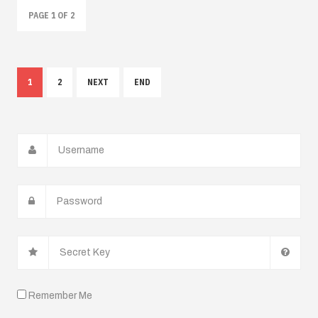
PAGE 1 OF 2
1
2
NEXT
END
Secret
Key
Remember Me